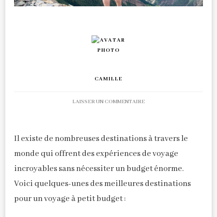
CAMILLE
SUR
LAISSER UN COMMENTAIRE
DESTINATIONS
INCONTOURNABLES
POUR
Il existe de nombreuses destinations à travers le
VOYAGEURS
monde qui offrent des expériences de voyage
À
PETIT
incroyables sans nécessiter un budget énorme.
BUDGET
Voici quelques-unes des meilleures destinations
pour un voyage à petit budget :