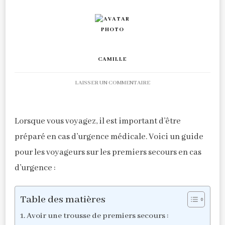
CAMILLE
SUR
LAISSER UN COMMENTAIRE
GUIDE
DE
SURVIE
Lorsque vous voyagez, il est important d’être
EN
préparé en cas d’urgence médicale. Voici un guide
VOYAGE:
PREMIERS
pour les voyageurs sur les premiers secours en cas
SECOURS
d’urgence :
ESSENTIELS
Table des matières
Avoir une trousse de premiers secours :