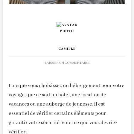
CAMILLE
SUR
LAISSER UN COMMENTAIRE
SÉCURITÉ
EN
HÉBERGEMENT
Lorsque vous choisissez un hébergement pour votre
DE
voyage, que ce soit un hôtel, une location de
VOYAGE:
CE
vacances ou une auberge de jeunesse, il est
QU’IL
essentiel de vérifier certains éléments pour
FAUT
VÉRIFIER
garantir votre sécurité. Voici ce que vous devriez
vérifier :