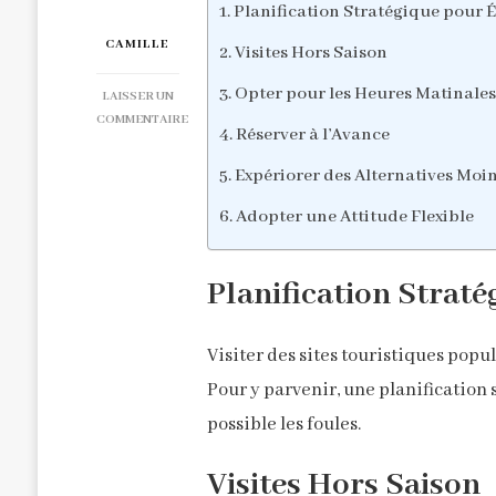
Planification Stratégique pour É
CAMILLE
Visites Hors Saison
Opter pour les Heures Matinales
LAISSER UN
COMMENTAIRE
Réserver à l’Avance
SUR
ÉVITEZ
Expériorer des Alternatives Mo
LES
FOULES
Adopter une Attitude Flexible
POUR
UNE
VISITE
Planification Straté
SEREINE
DES
SITES
Visiter des sites touristiques popu
TOURISTIQUES
Pour y parvenir, une planification 
possible les foules.
Visites Hors Saison