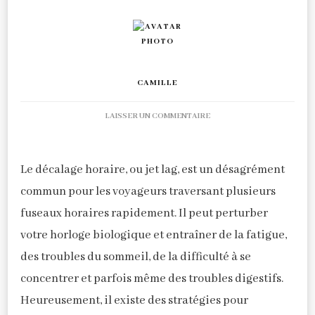
CAMILLE
SUR
LAISSER UN COMMENTAIRE
GÉRER
LE
DÉCALAGE
Le décalage horaire, ou jet lag, est un désagrément
HORAIRE
commun pour les voyageurs traversant plusieurs
:
CONSEILS
fuseaux horaires rapidement. Il peut perturber
POUR
votre horloge biologique et entraîner de la fatigue,
UN
VOYAGE
des troubles du sommeil, de la difficulté à se
SEREIN
concentrer et parfois même des troubles digestifs.
Heureusement, il existe des stratégies pour