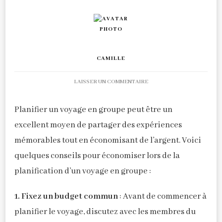
CAMILLE
SUR
LAISSER UN COMMENTAIRE
PLANIFIER
UN
Planifier un voyage en groupe peut être un
VOYAGE
EN
excellent moyen de partager des expériences
GROUPE
mémorables tout en économisant de l’argent. Voici
:
quelques conseils pour économiser lors de la
CONSEILS
POUR
planification d’un voyage en groupe :
ECONOMISER
1. Fixez un budget commun
: Avant de commencer à
planifier le voyage, discutez avec les membres du