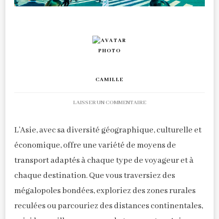
CAMILLE
SUR
LAISSER UN COMMENTAIRE
EXPLORER
L’ASIE
L’Asie, avec sa diversité géographique, culturelle et
:
GUIDE
économique, offre une variété de moyens de
DES
transport adaptés à chaque type de voyageur et à
MOYENS
chaque destination. Que vous traversiez des
DE
TRANSPORT
mégalopoles bondées, exploriez des zones rurales
POUR
reculées ou parcouriez des distances continentales,
VOYAGEURS