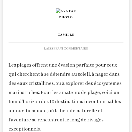
CAMILLE
SUR
LAISSER UN COMMENTAIRE
PARADIS
DES
Les plages offrent une évasion parfaite pour ceux
PLAGES
:
qui cherchent à se détendre au soleil, à nager dans
TOP
des eaux cristallines, ou à explorer des écosystèmes
10
marins riches. Pour les amateurs de plage, voici un
DES
DESTINATIONS
tour d’horizon des 10 destinations incontournables
INCONTOURNABLES
autour du monde, où la beauté naturelle et
l’aventure se rencontrent le long de rivages
exceptionnels.