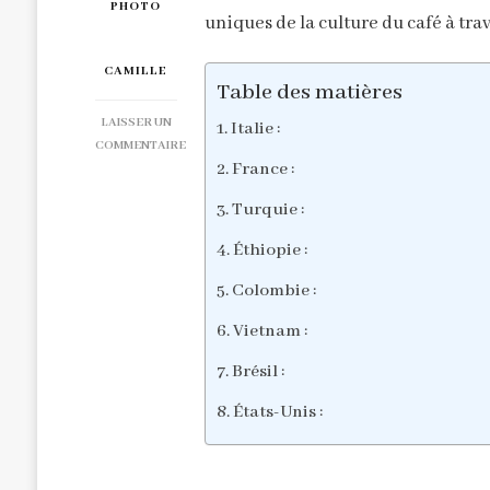
uniques de la culture du café à tra
CAMILLE
Table des matières
LAISSER UN
Italie :
COMMENTAIRE
France :
SUR
LE
Turquie :
CAFÉ
AUTOUR
Éthiopie :
DU
MONDE:
Colombie :
DÉGUSTEZ
Vietnam :
LE
CAFÉ
Brésil :
COMME
UN
États-Unis :
LOCAL