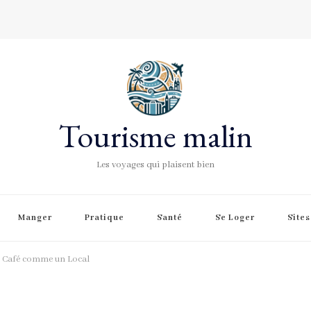
Tourisme malin
Les voyages qui plaisent bien
Manger
Pratique
Santé
Se Loger
Site
e Café comme un Local