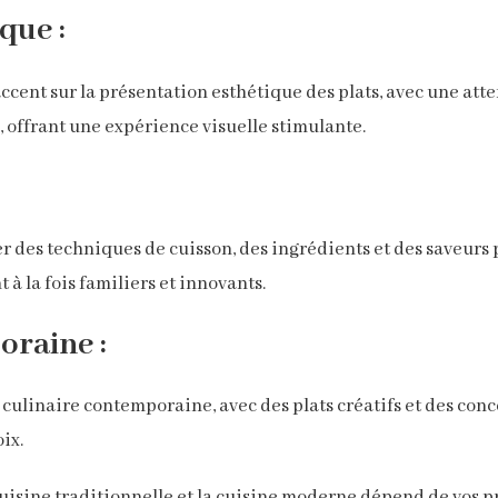
que :
cent sur la présentation esthétique des plats, avec une atten
s, offrant une expérience visuelle stimulante.
 des techniques de cuisson, des ingrédients et des saveurs p
t à la fois familiers et innovants.
raine :
culinaire contemporaine, avec des plats créatifs et des conc
ix.
 cuisine traditionnelle et la cuisine moderne dépend de vos p