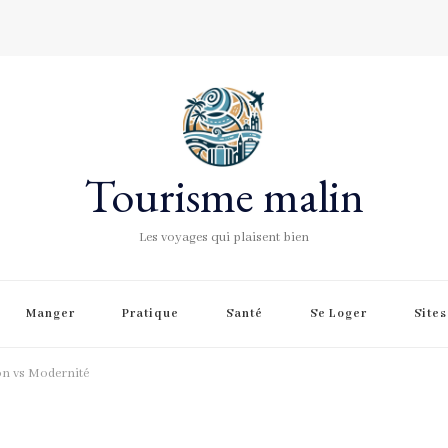
Tourisme malin
Les voyages qui plaisent bien
Manger
Pratique
Santé
Se Loger
Site
on vs Modernité