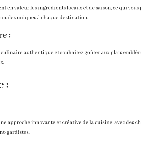
nt en valeur les ingrédients locaux et de saison, ce qui vou
gionales uniques à chaque destination.
e :
culinaire authentique et souhaitez goûter aux plats embléma
x.
 :
e approche innovante et créative de la cuisine, avec des che
nt-gardistes.