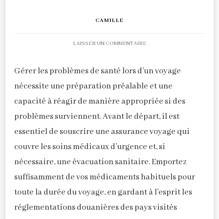
CAMILLE
SUR
LAISSER UN COMMENTAIRE
GÉRER
LES
Gérer les problèmes de santé lors d’un voyage
PROBLÈMES
DE
nécessite une préparation préalable et une
SANTÉ
capacité à réagir de manière appropriée si des
EN
problèmes surviennent. Avant le départ, il est
VOYAGE
essentiel de souscrire une assurance voyage qui
couvre les soins médicaux d’urgence et, si
nécessaire, une évacuation sanitaire. Emportez
suffisamment de vos médicaments habituels pour
toute la durée du voyage, en gardant à l’esprit les
réglementations douanières des pays visités