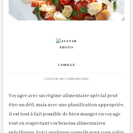
CAMILLE
SUR
LAISSER UN COMMENTAIRE
VOYAGER
AVEC
Voyager avec un régime alimentaire spécial peut
UN
RÉGIME
être un défi, mais avec une planification appropriée,
SPÉCIAL
il est tout à fait possible de bien manger en voyage
:
tout en respectant vos besoins alimentaires
GUIDE
PRATIQUE
spécifiques. Voici quelques conseils pour vous aider